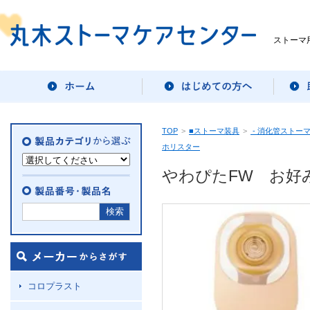
ストーマ
TOP
>
■ストーマ装具
>
- 消化管ストー
ホリスター
やわぴたFW お好み
コロプラスト