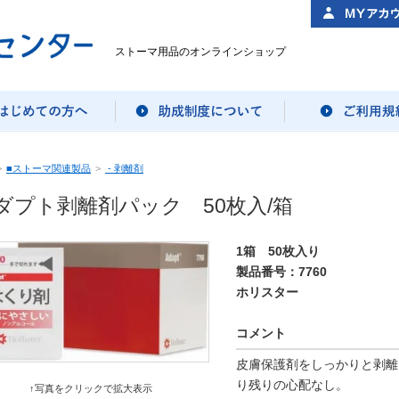
ストーマ用品のオンラインショップ
>
■ストーマ関連製品
>
- 剥離剤
ダプト剥離剤パック 50枚入/箱
1箱 50枚入り
製品番号：7760
ホリスター
コメント
皮膚保護剤をしっかりと剥離
り残りの心配なし。
↑写真をクリックで拡大表示