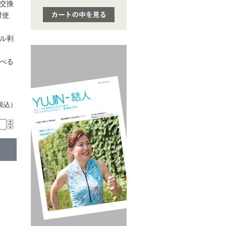
交換
材使
ル剥
べる
税込）