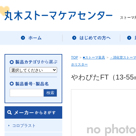
ストーマ
TOP
>
■ストーマ装具
>
- 消化管ストー
ホリスター
やわぴたFT（13-
コロプラスト