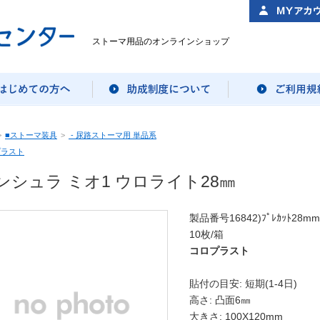
ストーマ用品のオンラインショップ
>
■ストーマ装具
>
- 尿路ストーマ用 単品系
プラスト
ンシュラ ミオ1 ウロライト28㎜
製品番号16842)ﾌﾟﾚｶｯﾄ28mm
10枚/箱
コロプラスト
貼付の目安: 短期(1-4日)
高さ: 凸面6㎜
大きさ: 100X120mm