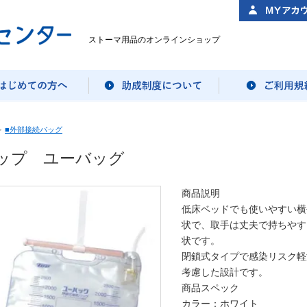
ストーマ用品のオンラインショップ
>
■外部接続バッグ
ップ ユーバッグ
商品説明
低床ベッドでも使いやすい横
状で、取手は丈夫で持ちやす
状です。
閉鎖式タイプで感染リスク軽
考慮した設計です。
商品スペック
カラー：ホワイト