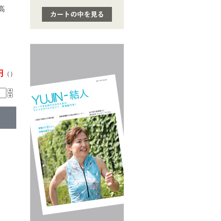
高
円
（）