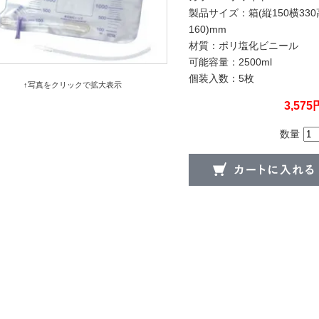
製品サイズ：箱(縦150横330
160)mm
材質：ポリ塩化ビニール
可能容量：2500ml
個装入数：5枚
↑写真をクリックで拡大表示
3,575
数量