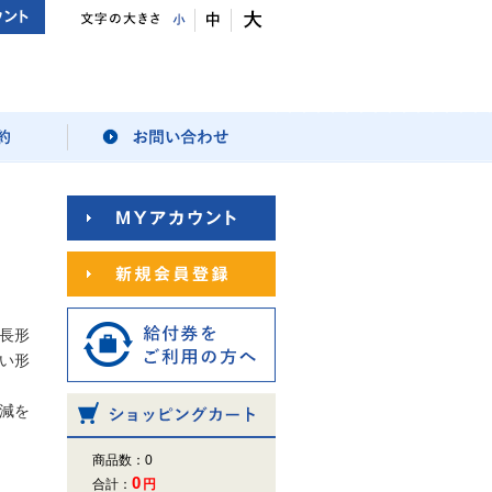
長形
い形
減を
商品数：0
0
合計：
円