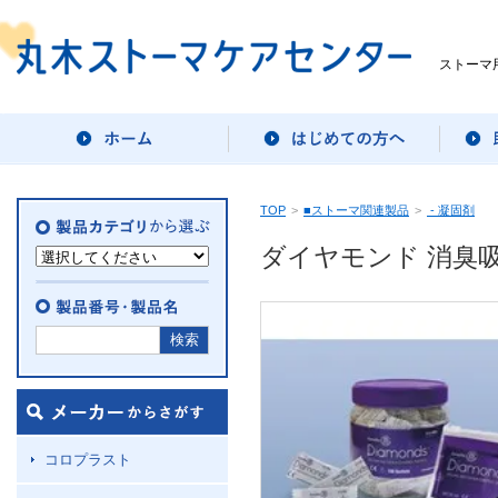
ストーマ
TOP
>
■ストーマ関連製品
>
- 凝固剤
ダイヤモンド 消臭吸
コロプラスト