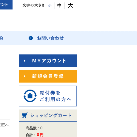
腹壁へ
商品数：0
0
合計：
円