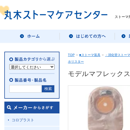
ストーマ
TOP
>
■ストーマ装具
>
- 消化管ストー
ホリスター
モデルマフレックス
コロプラスト