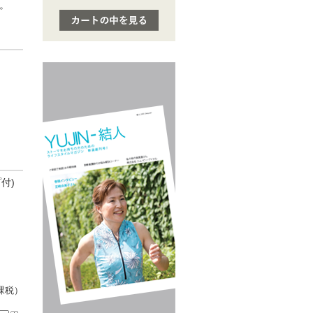
。
付)
課税）