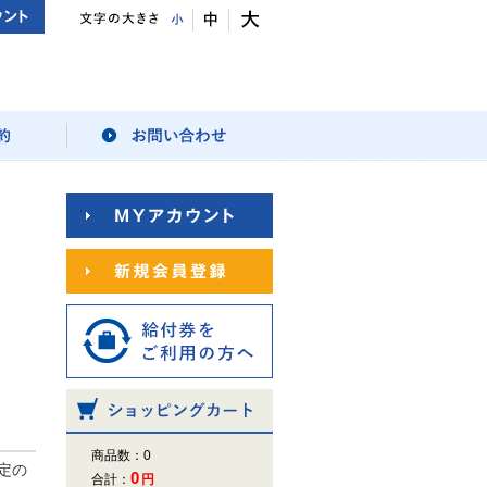
商品数：0
改定の
0
合計：
円