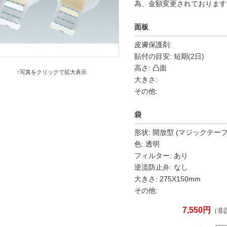
為、金額変更されております
面板
皮膚保護剤:
貼付の目安: 短期(2日)
高さ: 凸面
↑写真をクリックで拡大表示
大きさ:
その他:
袋
形状: 開放型 (マジックテープ
色: 透明
フィルター: あり
逆流防止弁: なし
大きさ: 275X150mm
その他:
7,550円
（非