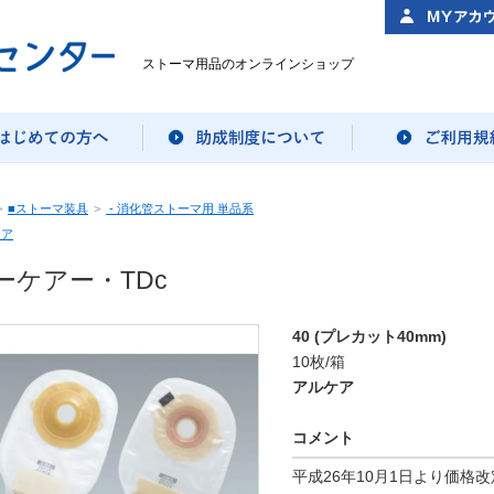
ストーマ用品のオンラインショップ
>
■ストーマ装具
>
- 消化管ストーマ用 単品系
ケア
ーケアー・TDc
40 (プレカット40mm)
10枚/箱
アルケア
コメント
平成26年10月1日より価格