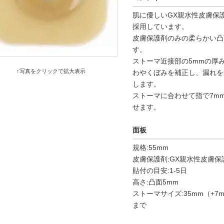
肌に優しいGX親水性皮膚保
採用しています。
皮膚保護剤のみの柔らかい凸
す。
ストーマ近接部の5mmの厚
↑写真をクリックで拡大表示
わやくぼみを補正し、漏れを
します。
ストーマに合わせて指で7m
せます。
面板
規格:55mm
皮膚保護剤:GX親水性皮膚保
貼付の目安:1-5日
高さ:凸面5mm
ストーマサイズ:35mm（+7
まで