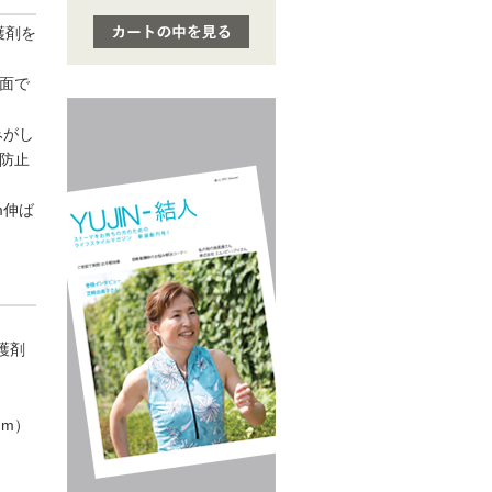
護剤を
面で
みがし
防止
m伸ば
護剤
mm）