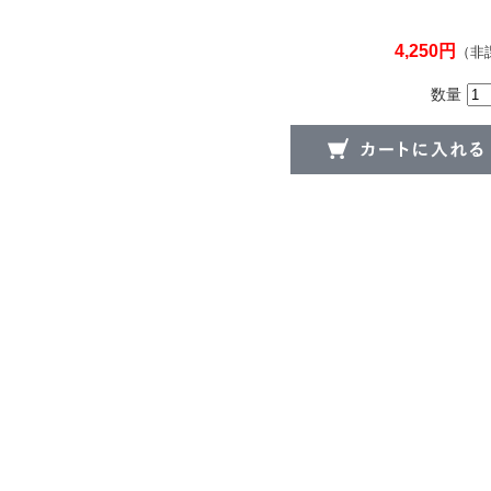
4,250円
（非
数量