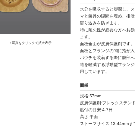
水分を吸収すると膨潤し、ス
マと装具の隙間を埋め、排泄
潜り込みを防ぎます。
特に耐久性が必要な方へお勧
ます。
↑写真をクリックで拡大表示
面板全面が皮膚保護剤です。
面板とフランジの間に指が入
パウチを装着する際に腹部へ
迫を軽減する浮動型フランジ
用しています。
面板
規格:57mm
皮膚保護剤:フレックステン
貼付の目安:4-7日
高さ:平面
ストーマサイズ:13-44mmま