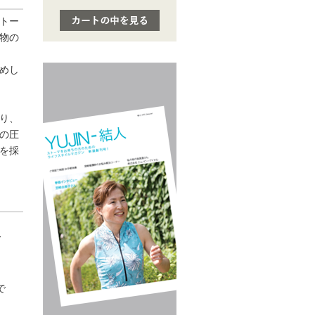
トー
物の
めし
り、
の圧
を採
ド
で