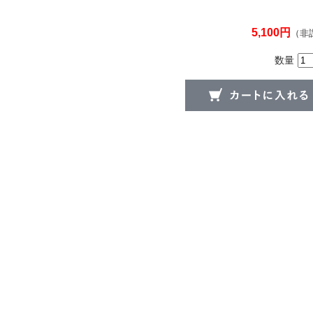
5,100円
（非
数量