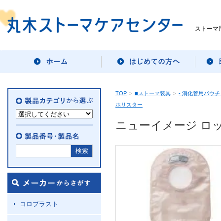
ストーマ
TOP
>
■ストーマ装具
>
- 消化管用パウチ
ホリスター
ニューイメージ ロッ
コロプラスト